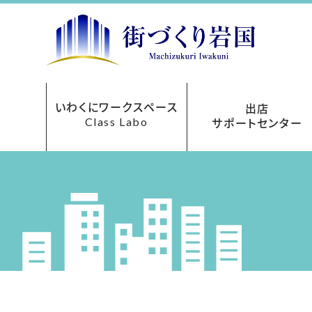
いわくにワークスペース
出店
Class Labo
サポートセンター
レンタルオフィス
ご利用について
お申込み方法
フロアマップ
貸会議室
アクセス
料金表
出店サポートセンターにつ
まちなか再生事業助成
あきてんぽツアー