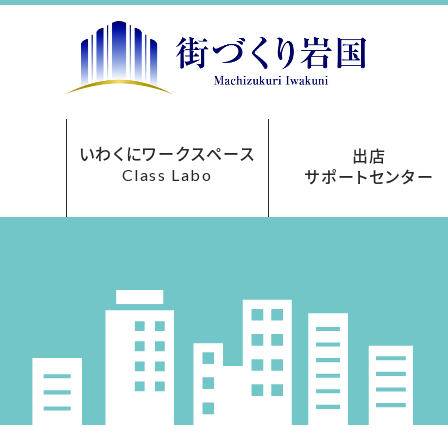
いわくにワークスペース
出店
Class Labo
サポートセンター
レンタルオフィス
ご利用について
お申込み方法
フロアマップ
貸会議室
アクセス
料金表
出店サポートセンターにつ
まちなか再生事業助成
あきてんぽツアー