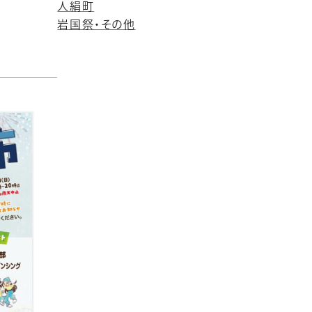
人絹町
岩国祭・その他