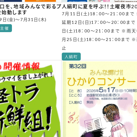
口を、地域みんなで彩るプ
人絹町に夏を呼ぶ！！土曜夜市20
を始動します
7月11日(土)18：00～21：00まで
9日(金)～7月31日(木)
延期12日(日)17：00～20：00まで
国主催
日(土)18：00～21：00まで ※雨天
月25日(土)18：00～21：00まで 
止
人絹町