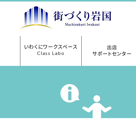
いわくにワークスペース
出店
Class Labo
サポートセンター
レンタルオフィス
ご利用について
お申込み方法
フロアマップ
貸会議室
アクセス
料金表
出店サポートセンターにつ
まちなか再生事業助成
あきてんぽツアー