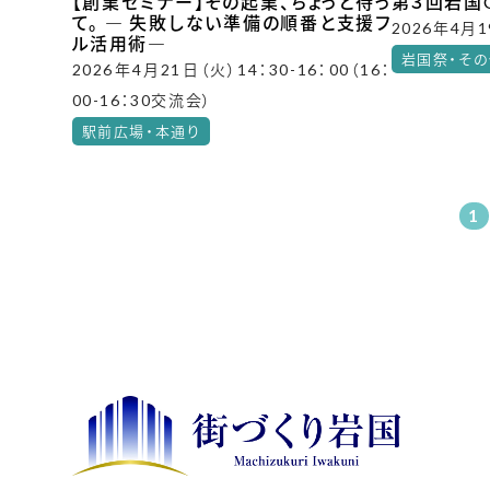
【創業セミナー】その起業、ちょっと待っ
第３回岩国G
て。 ― 失敗しない準備の順番と支援フ
2026年4月1
ル活用術―
岩国祭・そ
2026年4月21日（火）14：30-16：00（16：
00-16：30交流会）
駅前広場・本通り
1