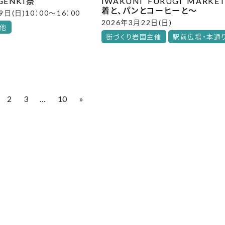
ENKI祭
IWAKUNI FURUGI MARK
着と、パンとコーヒーと～
9日(日)10：00～16：00
2026年3月22日(日)
の他
街づくり岩国主催
駅前広場・本通
2
3
…
10
»