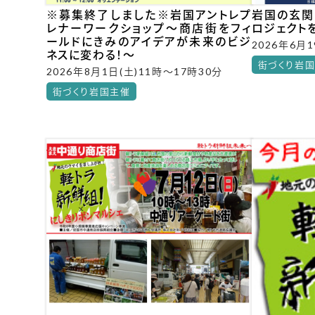
※募集終了しました※岩国アントレプ
岩国の玄関
レナーワークショップ～商店街をフィ
ロジェクト
ールドにきみのアイデアが未来のビジ
2026年6月1
ネスに変わる！～
街づくり岩
2026年8月1日(土)11時～17時30分
街づくり岩国主催