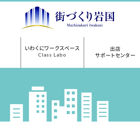
いわくにワークスペース
出店
Class Labo
サポートセンター
レンタルオフィス
ご利用について
お申込み方法
フロアマップ
貸会議室
アクセス
料金表
出店サポートセンターにつ
まちなか再生事業助成
あきてんぽツアー