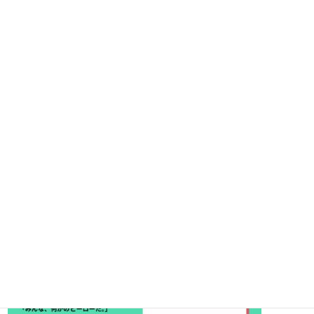
街づくり岩国では地域のイベント情報を随時掲載しております。
【Co-working Week】U-30交流会 ＃岩国アベンジャーズ集合
を追加掲載しております。
ぜひご覧下さいませ。