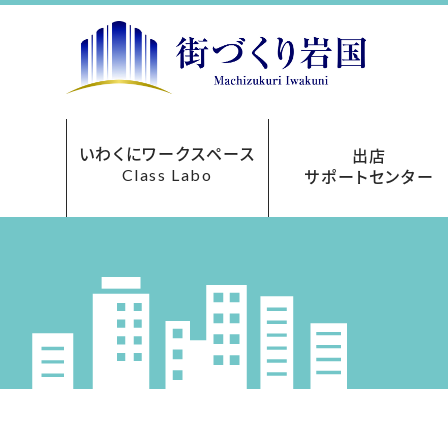
いわくにワークスペース
出店
Class Labo
サポートセンター
レンタルオフィス
ご利用について
お申込み方法
フロアマップ
貸会議室
アクセス
料金表
出店サポートセンターにつ
まちなか再生事業助成
あきてんぽツアー