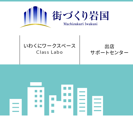
いわくにワークスペース
出店
Class Labo
サポートセンター
レンタルオフィス
ご利用について
お申込み方法
フロアマップ
貸会議室
アクセス
料金表
出店サポートセンターにつ
まちなか再生事業助成
あきてんぽツアー