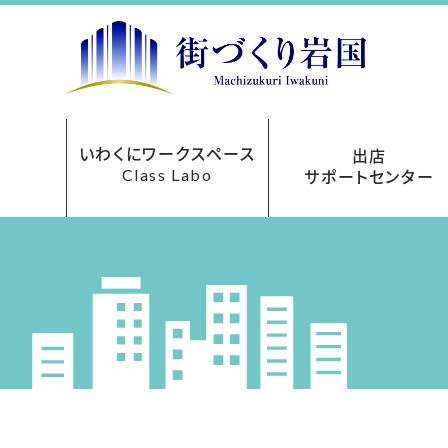
いわくにワークスペース
出店
Class Labo
サポートセンター
レンタルオフィス
ご利用について
お申込み方法
フロアマップ
貸会議室
アクセス
料金表
出店サポートセンターにつ
まちなか再生事業助成
あきてんぽツアー