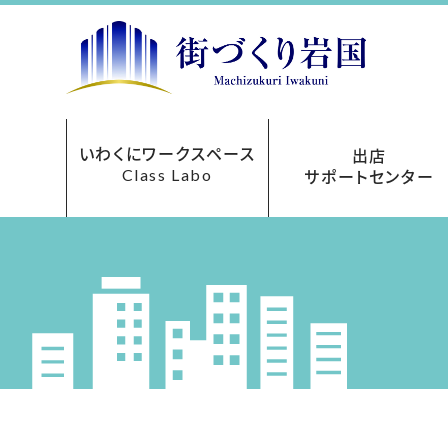
いわくにワークスペース
出店
Class Labo
サポートセンター
レンタルオフィス
ご利用について
お申込み方法
フロアマップ
貸会議室
アクセス
料金表
出店サポートセンターにつ
まちなか再生事業助成
あきてんぽツアー