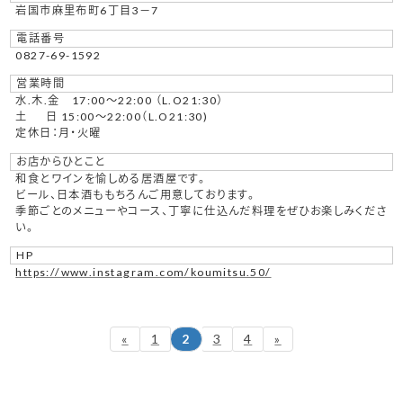
岩国市麻里布町6丁目3－7
電話番号
0827-69-1592
営業時間
水.木.金 17:00〜22:00 （L.O21:30）
土 日 15:00～22:00（L.O21:30)
定休日：月・火曜
お店からひとこと
和食とワインを愉しめる居酒屋です。
ビール、日本酒ももちろんご用意しております。
季節ごとのメニューやコース、丁寧に仕込んだ料理をぜひお楽しみくださ
い。
HP
https://www.instagram.com/koumitsu.50/
投
固
固
固
固
«
1
2
3
4
»
稿
定
定
定
定
ペ
ペ
ペ
ペ
の
ー
ー
ー
ー
ペ
ジ
ジ
ジ
ジ
ー