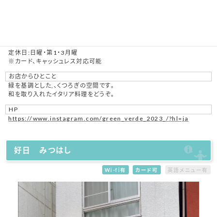
0827-28-6099
営業時間
昼 11:30～14:00
夜 17:00～22:00
定休日:日曜・第1・3月曜
※カード、キャッシュレス対応可能
お店からひとこと
緑を基調とした,、くつろぎの空間です。
和を取り入れたイタリア料理をどうぞ。
HP
https://www.instagram.com/green_verde_2023_/?hl=ja
好日 みつはし
Wi-fi有
カード可
英語メニュー有