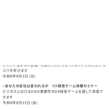
創業前の不安を解消し、開業手続きと税金・申告準備の基本をや
さしく学びます
令和8年7月10日（金）
・数字が苦手でも大丈夫！経営者が最低限おさえるべき
”お金と数字”の見方
数字が苦手な方でも安心して、売上・利益・資金繰りの見方を学
べます
令和8年7月22日（水）
・最初はみんな一人から！「経営者としての自分」を育て、まわりを
味方にするコツ
ひとりで悩まない創業へ。自分らしさを育て、まわりを味方にする
コツを学びます
令和8年8月5日（水）
・あなたの会社は変われるか DX経営ゲーム体験セミナー
ビジネスにおけるDXの重要性をDX経営ゲームを通して体感で
きます
令和8年8月21日（金）