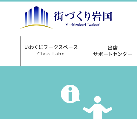
いわくにワークスペース
出店
Class Labo
サポートセンター
レンタルオフィス
ご利用について
お申込み方法
フロアマップ
貸会議室
アクセス
料金表
出店サポートセンターにつ
まちなか再生事業助成
あきてんぽツアー