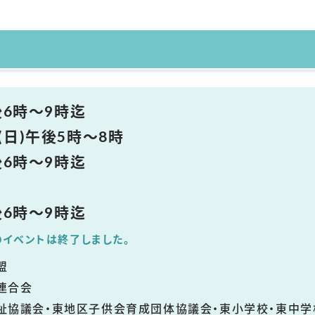
後6時～9時迄
(日)午後5時～8時
後6時～9時迄
後6時～9時迄
のイベントは終了しました。
盟
連合会
祉協議会・東地区子供会育成団体協議会・東小学校・東中学