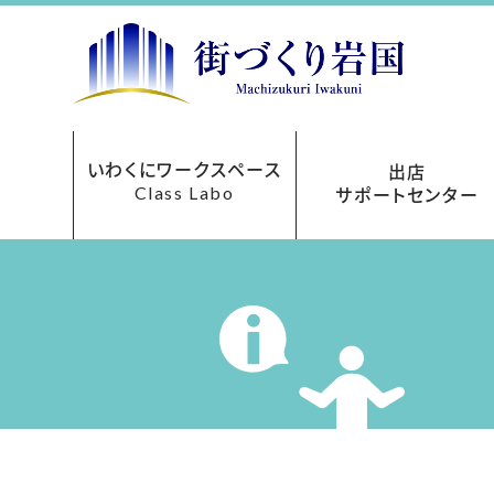
いわくにワークスペース
出店
Class Labo
サポートセンター
レンタルオフィス
ご利用について
お申込み方法
フロアマップ
貸会議室
アクセス
料金表
出店サポートセンターにつ
まちなか再生事業助成
あきてんぽツアー