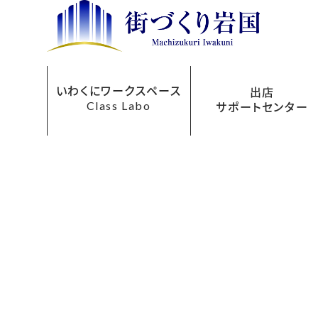
いわくにワークスペース
出店
Class Labo
サポートセンター
レンタルオフィス
ご利用について
お申込み方法
フロアマップ
貸会議室
アクセス
料金表
出店サポートセンターにつ
まちなか再生事業助成
あきてんぽツアー
い