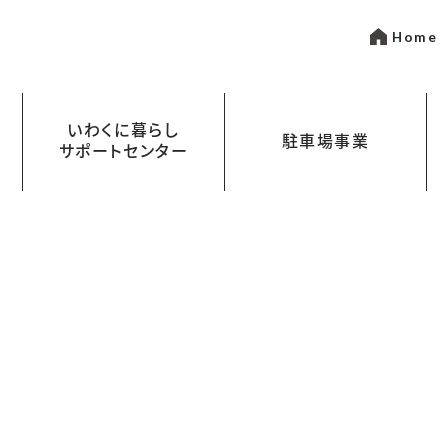
Home
いわくに暮らし
駐車場事業
サポートセンター
いて
金
岩国市営駐車場指定管理事業
まちなかパーキング
わくにスペース CLass Labo（クラス
ワークスタイルに合わせた使い方
あなたの“やりたい”を
叶