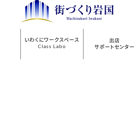
いわくにワークスペース
出店
Class Labo
サポートセンター
レンタルオフィス
ご利用について
お申込み方法
フロアマップ
貸会議室
アクセス
料金表
出店サポートセンターにつ
まちなか再生事業助成
あきてんぽツアー
い