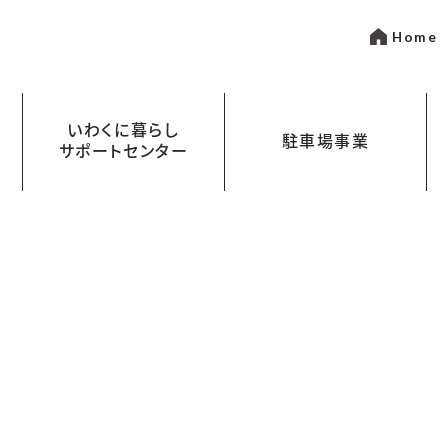
Home
いわくに暮らし
駐車場事業
サポートセンター
いて
金
岩国市営駐車場指定管理事業
まちなかパーキング
わくにスペース CLass Labo（クラス
ワークスタイルに合わせた使い方
あなたの“やりたい”を
叶