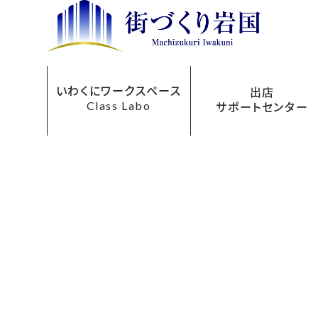
いわくにワークスペース
出店
Class Labo
サポートセンター
レンタルオフィス
ご利用について
お申込み方法
フロアマップ
貸会議室
アクセス
料金表
出店サポートセンターにつ
まちなか再生事業助成
あきてんぽツアー
い