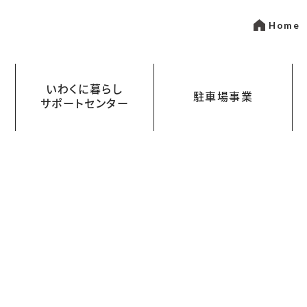
Home
いわくに暮らし
駐車場事業
サポートセンター
いて
金
岩国市営駐車場指定管理事業
まちなかパーキング
わくにスペース CLass Labo（クラス
ワークスタイルに合わせた使い方
あなたの“やりたい”を
叶