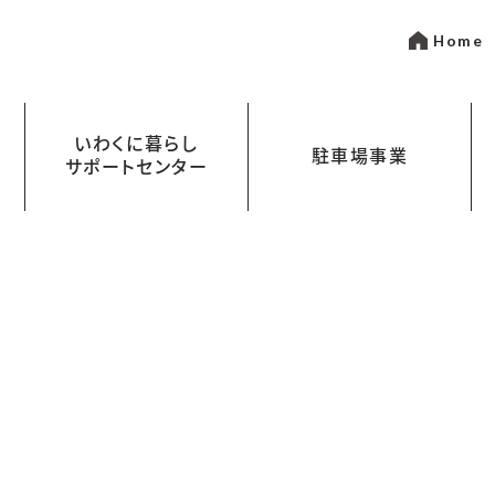
Home
いわくに暮らし
駐車場事業
サポートセンター
いて
金
岩国市営駐車場指定管理事業
まちなかパーキング
わくにスペース CLass Labo（クラス
ワークスタイルに合わせた使い方
あなたの“やりたい”を
叶