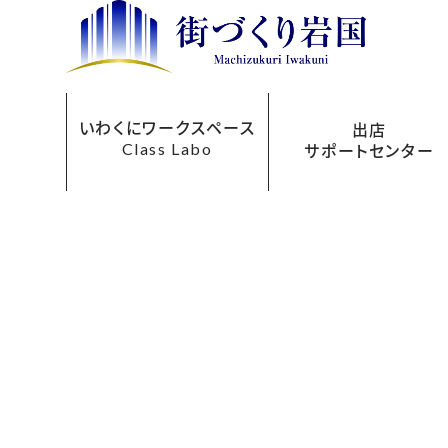
いわくにワークスペース
出店
Class Labo
サポートセンター
レンタルオフィス
ご利用について
お申込み方法
フロアマップ
貸会議室
アクセス
料金表
出店サポートセンターにつ
まちなか再生事業助成
あきてんぽツアー
い